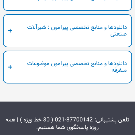
نابع تخصصی پیرامون : شیرآلات
نابع تخصصی پیرامون موضوعات
تلفن پشتیبانی: 87700142-021 ( 30 خط ویژه ) | همه
وزه پاسخگوی شما هستیم.