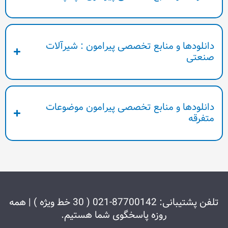
نابع تخصصی پیرامون : شیرآلات
نابع تخصصی پیرامون موضوعات
تلفن پشتیبانی: 87700142-021 ( 30 خط ویژه ) | همه
وزه پاسخگوی شما هستیم.