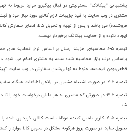
پشتیبانی “پیکاتک” مسئولیتی در قبال پیگیری موارد مربوط به تهی
مشتری در وب سایت با قید جزییات لازم کالای مورد نیاز خود را ثب
فروشنده) می باشد و پس از تهیه و تحویل کالا، ادعای سفارش کالای
ایجاد نکرده و از حمایت پیکاتک برخوردار نیست.
تبصره 5-1: محاسبه‌ی هزینه ارسال بر اساس نرخ اتحادیه
براساس عرف بازار محاسبه شده‌است، به مشتری اعلام می شود. در ا
قطعی‌بودن قیمت‌ها منوط به نهایی‌شدن سفارش در وب سایت “پی
تبصره 5-2: در صورت اشتباه مشتری در ارائه‌ی اطلاعات هنگام سفارش‌گذاری، پیکاتک مخیر به رد درخواست می باشد و رد سفارش حقی را برای تامین کننده ایجاد نخواهد کرد.
شد.
تبصره 5-4: کاربر تامین کننده موظف است کالای خریداری شد
تحویل نماید. در صورت بروز هرگونه مشکل در تحویل کالا موارد را کمتر از 6 ساعت به اطلاع پشتیبانی پیکاتک ب