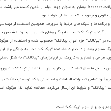
اینصورت “پیکاتک” علاوه بر داشتن حق پیگیری قانونی، مستحق دریافت 5.000.000 تومان به ع
 قانونی و برخورد با شخص خاطی خواهد بود.
می‌گردد و “پیکاتک” مجاز به پیگیری‌های قانونی و برخورد با شخص خا
ممنوع بوده، و در صورت مشاهده “پیکاتک” مجاز به جلوگیری از این اق
اتک” می‌پذیرد تمامی تغییرات، الحاقات و اصلاحاتی را که توسط“پیکاتک” در 
کاتک” و شرایط آن ارسال‌‌ می‌گردد، مطالعه نماید. لذا هرگونه استف