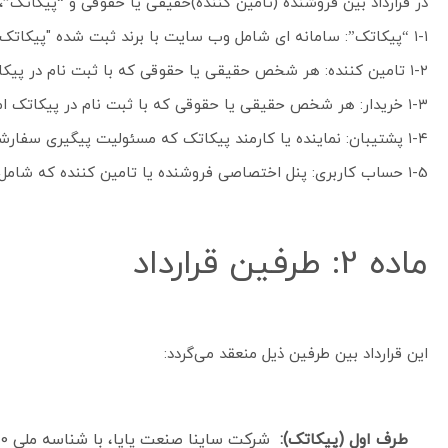
در قرارداد بین فروشنده (تامین کننده)حقیقی یا حقوقی و “پیکاتک”، 
۱-۱ “پیکاتک”: سامانه ای شامل وب سایت با برند ثبت شده "پیکاتک" که به عنوان پلتفرم فروش اینترنتی فعالیت می کند.
۱-۲ تامین کننده: هر شخص حقیقی یا حقوقی که با ثبت نام در پیکاتک امکان بهره مندی به عنوان فروشنده را دارد.
۱-۳ خریدار: هر شخص حقیقی یا حقوقی که با ثبت نام در پیکاتک امکان بهره مندی به عنوان خریدار را دارد.
۱-۴ پشتیبان: نماینده یا کارمند پیکاتک که مسئولیت پیگیری سفارشات، ارتباط با مشتری و هماهنگی با تامین کننده را بر عهده دارد.
۱-5 حساب کاربری: پنل اختصاصی فروشنده یا تامین کننده که شامل پروفایل، اطلاعات تماس، محصولات، سفارشات و امکانات مدیریتی می باشد.
ماده 2: طرفین قرارداد
این قرارداد بین طرفین ذیل منعقد می‌گردد:
طرف اول (پیکاتک):
شرکت ساینا صنعت پایا، با شناسه ملی 14007435920 و شماره ثبت 523273 با نمایندگی آقای سعید درویشی مالک قانونی برند و پلتفرم "پیکاتک"