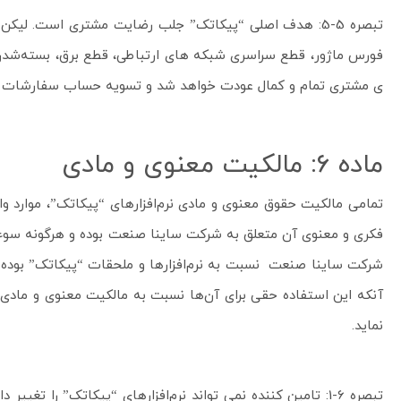
تبصره 5-5: هدف اصلی “پیکاتک” جلب رضایت مشتری است. لی
فورس ماژور، قطع سراسری شبکه های ارتباطی، قطع برق، بسته‌شدن مس
ی مشتری تمام و کمال عودت خواهد شد و تسویه حساب سفارشات بع
ماده 6: مالکیت معنوی و مادی
تمامی مالکیت حقوق معنوی و مادی نرم‌افزارهای “پیکاتک”، موارد وا
فکری و معنوی آن متعلق به شرکت ساینا صنعت بوده و هرگونه سوء ا
شرکت ساینا صنعت نسبت به نرم‌افزارها و ملحقات “پیکاتک” بوده و 
آنکه این استفاده حقی برای آن‌ها نسبت به مالکیت معنوی و مادی نرم‌
نماید.
تبصره 6-1: تامین کننده نمی تواند نرم‌افزارهای “پیکاتک” را ت