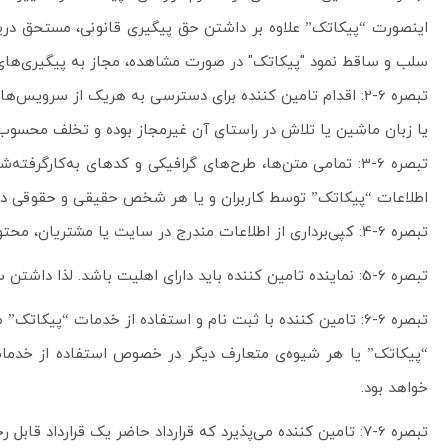
سلب و ساقط نمود "پیکاتک" در صورت مشاهده، مجاز به پیگیری‌های
یا زبان ماشین یا تلاش در راستای آن غیرمجاز بوده و تخلف محسوب 
اطلاعات “پیکاتک” توسط کاربران و یا هر شخص حقیقی و حقوقی دیگر 
تبصره 6-4: کپی‌برداری از اطلاعات مندرج در سایت یا مشتریان، محتوی، طراحی و تصاویر به‌کاررفته در نرم‌افزارهای “پیکاتک”، به شکل دستی و یا خودکار، ممنوع می‌باشد.
تبصره 6-5: نماینده تامین کننده باید دارای اهلیت باشد. لذا داشتن سن حداقل ۱۸ سال تمام شمسی کاربر، برای استفاده از “پیکاتک” ضروری است.
تبصره 6-6: تامین کننده با ثبت نام و استفاده از خدمات “پیک
“پیکاتک” یا هر شیوه‌ی متعارف دیگر در خصوص استفاده از خدمات “پی
خواهد بود.
تبصره 6-7: تامین کننده می‌‌پذیرد که قرارداد حاضر یک قرارداد قابل رجوع و جایز از سوی “پیکاتک” است.