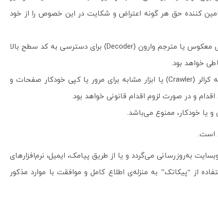
نوان وجه التزام از تامین کننده می باشد، تامین کننده حق هر گونه اعتراض و شکایت در این خصوص را از خود
تبصره 6-2: اقدام تامین کننده برای دسترسی به هریک از سرویس‌‌ها و برنامه‌ها و شبکه‌ها‌ی مرتبط با سرورها، همچنین استفاده از مهندسی معکوس یا مترجم وارون (Decoder) برای دسترسی به کد سطح بالا
طی خواهد بود.
تبصره 6-3: تمامی متن‌ها، طرح‌های گرافیکی و کدهای به‌کارگرفته‌شده در “پیکاتک” جزء اموال“پیکاتک” محسوب شده و استفاده از هرگونه کرالر (Crawler) یا ابزار مشابه برای مرور یا کپی خودکار صفحات و
دام و در صورت لزوم اقدام قانونی خواهد بود.
وبسایت به‌روزرسانی می‌گردد و یا از طریق پیامک، ایمیل، نرم‌افزارهای
اده از “پیکاتک” به منزله‌ی اطلاع کامل و موافقت با موارد مذکور