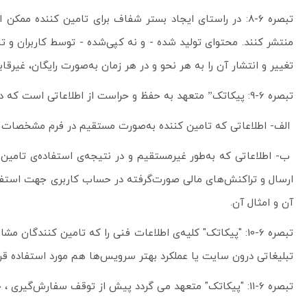
تبصره 6-8: در راستای ایجاد بستر شفاف برای تامین کننده
منتشر کنند. محتوای تولید شده - و نه کپی‌شده - توسط کاربران و تامی
تغییر و انتشار آن را به هر نحو و در هر زمان به‌صورت رایگان، غیرق
تبصره 6-9: پیکاتک” متعهد به حفظ و حراست از اطلاعاتی است که در نتیجه‌ی استفاده‌ی تامین کنندگان از خدمات “پیکاتک” در نرم‌افزار ثبت و ذخیره می‌‌شود. این اطلاعات به شرح زیر است:
الف- اطلاعاتی که تامین کننده به‌صورت مستقیم در فرم مشخصات ثبت‌ن
ب- اطلاعاتی که به‌طور غیرمستقیم و در نتیجه‌ی استفاده‌ی تامین 
ارسال و تراکنش‌های مالی صورت‌گرفته در حساب کاربری جهت استفاده
آن و امثال آن.
تبصره 6-10: "پیکاتک" کلیه‌ی اطلاعات فنی را که تامین کنند
تبلیغاتی درون سایت یا عملکرد بهتر سرویس‌ها هم مورد استفاده قرار
تبصره 6-11: "پیکاتک" متعهد می گردد پیش از توقف سفارش‌گیری ، جزئیات سفارش را پردازش و نهایی نماید. ولی حق توقف فروش کلیه کالاها و یا بخشی از آن، برای “پیکاتک” محفوظ است.