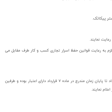
ر بستر پیکاتک.
رعایت نمایند.
ز ملزم به رعایت قوانین حفظ اسرار تجاری کسب و کار طرف مقابل می
تبصره 2- 1 : چنانچه در زمان اعتبار قرارداد؛ مالکیت، ماهیت مالکیت و یا دارندگان حق امضا یا آدرس طرفین قرارداد تغییر نماید، این قرارداد تا پایان زمان مندرج در ماده 7 قرارداد دارای اعتبار بوده و طرفین
علام نمایند.