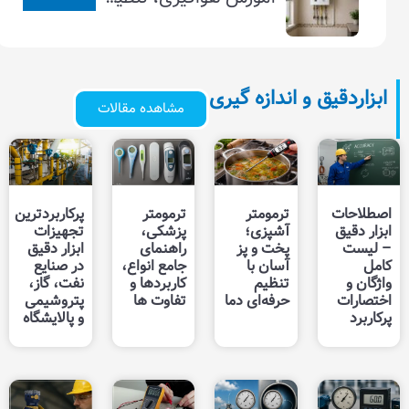
اندازه گیری
مشاهده مقالات
ترمومتر
ترمومتر
پرکاربردترین
آشپزی؛
پزشکی،
تجهیزات
پخت و پز
راهنمای
ابزار دقیق
آسان با
جامع انواع،
در صنایع
تنظیم
کاربردها و
نفت، گاز،
حرفه‌ای دما
تفاوت‌ ها
پتروشیمی
و پالایشگاه