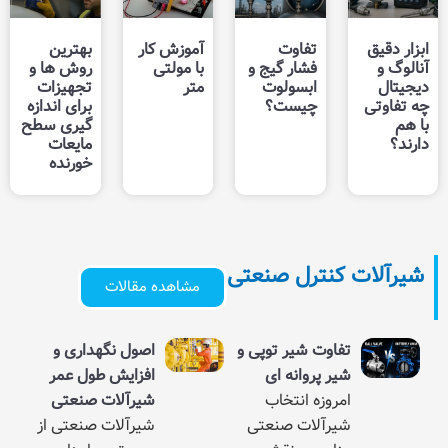
تفاوت
آموزش کار
بهترین
فشار گیج و
با مولتی
روش ها و
ابسولوت
متر
تجهیزات
چیست؟
برای اندازه‌
گیری سطح
مایعات
خورنده
ترل صنعتی
مشاهده مقالات
ت شیر توپی و
اصول نگهداری و
روانه ای
افزایش طول عمر
ه انتخاب
شیرآلات صنعتی
لات صنعتی
شیرآلات صنعتی از