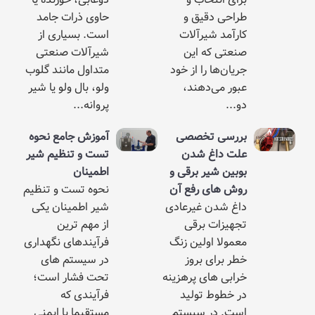
ی دقیق و
حاوی ذرات جامد
مد شیرآلات
است. بسیاری از
ی که این
شیرآلات صنعتی
‌ها را از خود
متداول مانند گلوب
 می‌دهند،
ولو، بال ولو یا شیر
پروانه...
سی تخصصی
آموزش جامع نحوه
داغ شدن
تست و تنظیم شیر
ن شیر برقی و
اطمینان
 های رفع آن
نحوه تست و تنظیم
شدن غیرعادی
شیر اطمینان یکی
زات برقی
از مهم ‌ترین
لا اولین زنگ
فرآیندهای نگهداری
رای بروز
در سیستم‌ های
 ‌های پرهزینه
تحت فشار است؛
طوط تولید
فرآیندی که
 در سیستم‌
مستقیما با ایمنی