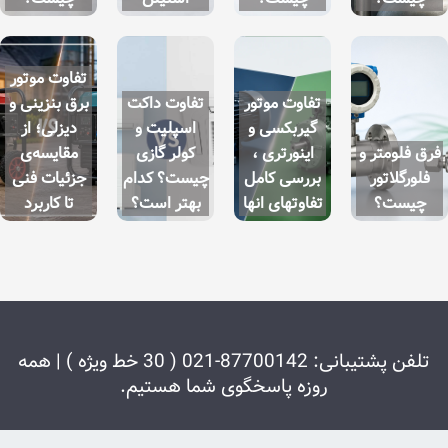
تفاوت موتور
تفاوت موتور
تفاوت داکت
برق بنزینی و
گیربکسی و
اسپلیت و
دیزلی؛ از
اینورتری ،
کولر گازی
مقایسه‌ی
بررسی کامل
چیست؟ کدام
جزئیات فنی
تفاوتهای انها
بهتر است؟
تا کاربرد
تلفن پشتیبانی: 87700142-021 ( 30 خط ویژه ) | همه
وزه پاسخگوی شما هستیم.