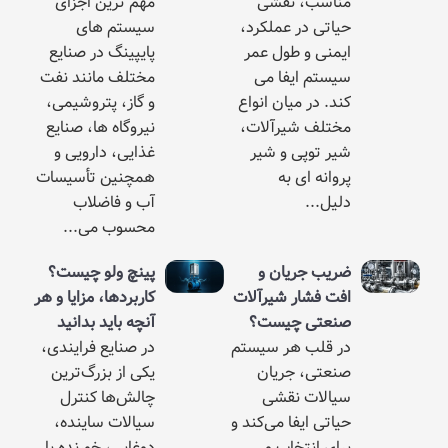
ب، نقشی
مهم‌ ترین اجزای
ی در عملکرد،
سیستم‌ های
ی و طول عمر
پایپینگ در صنایع
م ایفا می‌
مختلف مانند نفت
در میان انواع
و گاز، پتروشیمی،
ف شیرآلات،
نیروگاه‌ ها، صنایع
توپی و شیر
غذایی، دارویی و
ه‌ ای به
همچنین تأسیسات
..
آب و فاضلاب
محسوب می‌...
 جریان و
پینچ ولو چیست؟
فشار شیرآلات
کاربردها، مزایا و هر
تی چیست؟
آنچه باید بدانید
لب هر سیستم
در صنایع فرایندی،
ی، جریان
یکی از بزرگ‌ترین
ات نقشی
چالش‌ها کنترل
 ایفا می‌کند و
سیالات ساینده،
انتخاب و
دوغابی، خورنده یا