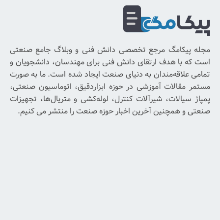
دریافت
شبکه
خبرنامه
های
اجتماعی
برای
رجع تخصصی دانش فنی و وبلاگ جامع صنعتی
با
رتقای دانش فنی برای مهندسان، دانشجویان و
خبر
ان به دنیای صنعت ایجاد شده است. ما به صورت
شدن
وزشی در حوزه ابزاردقیق، اتوماسیون صنعتی،
از
یرآلات کنترل، لوله‌کشی و متریال‌ها، تجهیزات
آخرین
آخرین اخبار حوزه صنعت را منتشر می کنیم.
اخبار
و
پیشنهادات
ما
ایمیل
خود
را
وارد