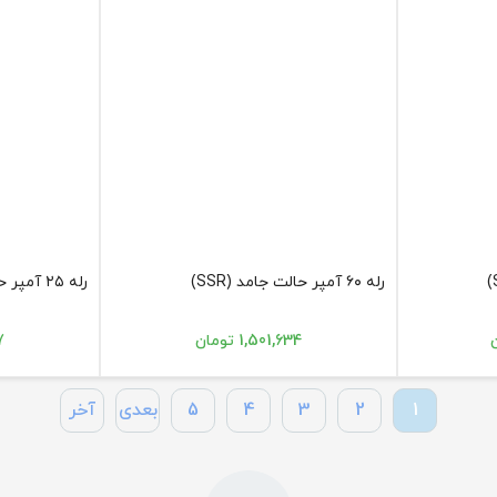
رله ۶۰ آمپر حالت جامد (SSR)
رله ۲۵ آمپر حالت جامد (SSR)
1,501,634 تومان
97
1
2
3
4
5
بعدی
آخر