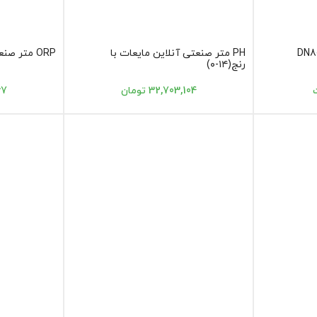
DN80 Rub
PH متر صنعتی آنلاین مایعات با
ORP متر صنعتی
رنج(۱۴-۰)
32,703,104 تومان
467