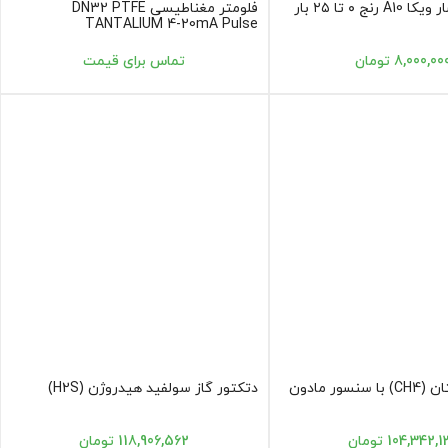
نج ۰ تا ۲۵ بار
فلومتر مغناطیسی DN32 PTFE
TANTALIUM 4-20mA Pulse
8,000,00 تومان
تماس برای قیمت
دتکتور گاز متان (CH4) با سنسور مادون
دتکتور گاز سولفید هیدروژن (H2S)
104,342, تومان
118,906,562 تومان