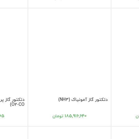
دتکتور گاز آمونیاک (NH3)
O2-CO)
185,916,640 تومان
,565