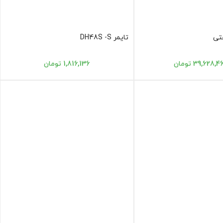
تایمر DH48S -S
39,628, تومان
1,816,136 تومان