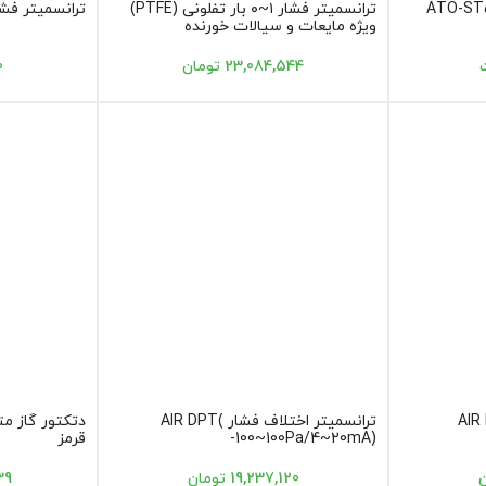
ترانسمیتر فشار ۱~۰ بار تفلونی (PTFE)
ترانسمیتر فشار ویکا A10 ر
ویژه مایعات و سیالات خورنده
23,084,544 تومان
0
ف فشار AIR DPT
ترانسمیتر اختلاف فشار AIR DPT(
-100~100Pa/4~20mA)
قرمز
19,237,120 تومان
139