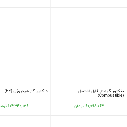
دتکتور گازهای قابل اشتعال
دتکتور گاز هیدروژن (H2)
(Combustible)
90,098,064 تومان
104,342,139 تومان