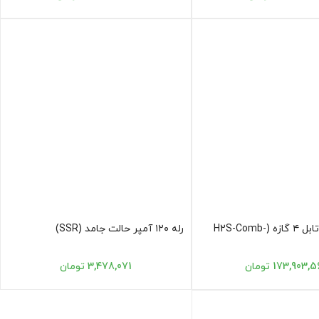
دتکتور گاز پرتابل ۴ گازه (H2S-Comb-
رله ۱۲۰ آمپر حالت جامد (SSR)
173,903 تومان
3,478,071 تومان