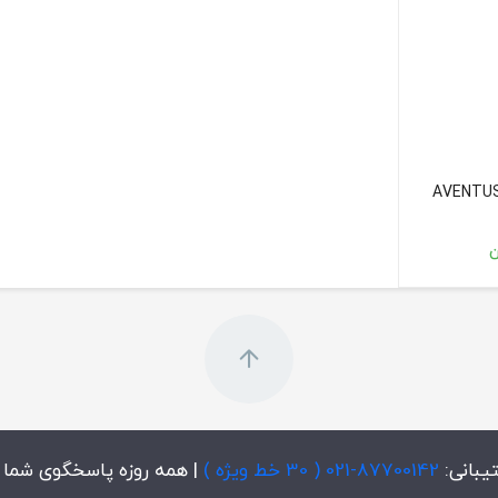
ماتیک برای صنایع شیمیایی و پتروشیمی
ت از پالت‌ها
ک دام، پتروشیمی، مواد غذایی صنعتی.
AVENTUS با ترکیب مهندسی دقیق آلمانی و فناوری هوشمند Haver & Boecker، توانست
ندگان خطوط بسته‌بندی اتوماتیک شناخته می‌شود.
یبانی:
87700142-021 ( 30 خط ویژه )
| همه روزه پاسخگوی شما