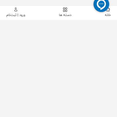
خانه
دسته ها
ورود | ثبت‌نام
BAILEY FISCHER & PORTER
معرفی برند Bailey Fischer & Porter
برند
Bailey Fischer & Porter (BFP)
یکی از نام‌های پیشرو در
حوزه
ابزار دقیق
، اندازه‌گیری جریان (Flow Measurement)
و
سیستم‌های کنترل فرایندهای صنعتی است. این شرکت