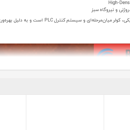
این برند سازنده‌ی پکیج‌های کامل کمپرسور، کوپلینگ،