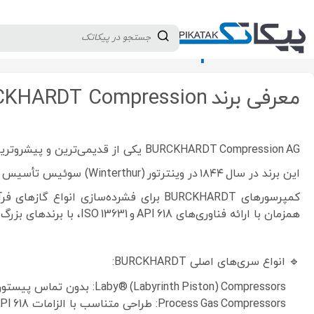
دسته بندی کالاها
تولید کنندگان
ثبت نام تامین کننده
CKHARDT Compression
معرفی برند BURCKHARDT Compression
BURCKHARDT Compression AG یکی از قدیمی‌ترین و پیشروترین شرکت‌های جهان در زمینه‌ی
این برند در سال ۱۸۴۴ در وینترتور (Winterthur) سوئیس تأسیس شد و امروز به‌عنوان متخصص طراحی و ساخت سیستم‌های فشرده‌سازی گاز با فشار بالا در صنایع پیشرفته شناخته می‌شود.
همزمان با ارائه فناوری‌های API 618 و ISO 13631، با برندهای بزرگ انرژی و پتروشیمی در پروژه‌های EPC بین‌المللی همکاری دارد.
🔹 انواع سری‌های اصلی BURCKHARDT:
Laby® (Labyrinth Piston) Compressors: بدون تماس پیستون–سیلندر، مناسب گازهای حساس و خالص
Process Gas Compressors: طراحی متناسب با الزامات API 618 برای صنایع نفت و گاز