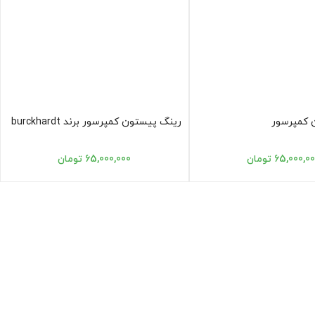
 کمپرسور
رینگ پیستون کمپرسور برند burckhardt
65,000,0 تومان
65,000,000 تومان