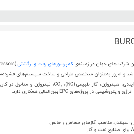
پنل آموزش
پیکامگ
تبدیل واحد
BUR
کمپرسورهای رفت و برگشتی
(Reciprocating Compressors) است.
کمپرسورهای BURCKHARDT برای فشرده‌سازی انواع گازهای 