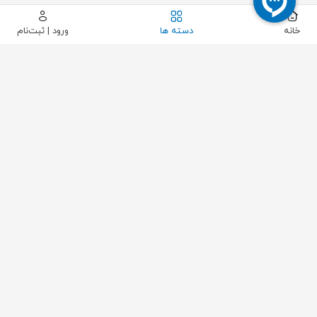
خانه
دسته ها
ورود | ثبت‌نام
بستن
مشاهده محصول
حذف فیلتر
محدوده قیمت مورد نظر
فقط کالاهای موجود
تولید کننده ها
کشور سازنده
وضیعت محصول