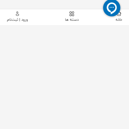
خانه
دسته ها
ورود | ثبت‌نام
ENDRESS+HAUSER
شرکت E+H
شرکت اندرس هاوزر (Endress+Hauser)، یکی از تولید
کنندگان بزرگ تجهیزات ابزار دقیق و اتوماسیون فرآیند