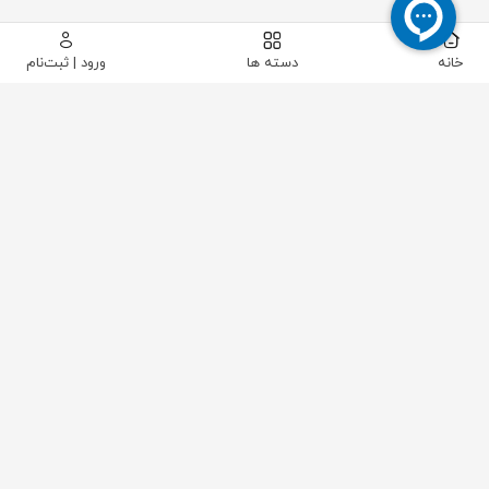
خانه
دسته ها
ورود | ثبت‌نام
ERDCO
برند ERDCO Engineering Corporation
یکی از تولیدکنندگان باسابقه آمریکایی در زمینه
دبی‌سنج‌ها
(Flow Meters) و تجهیزات کنترل سیالات است که از دهه
۱۹۴۰ فعالیت خود را آغاز کرد. این شرکت با ارائه طراحی‌های