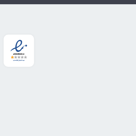
برند GENEBRE Spain با ترکیب طراحی اروپایی، دوام بالا و قیمت اقتصادی، جایگاه ویژه‌ای در بازار شیرآلات صنعتی ایران دارد. در مقایسه با برندهایی همچون ITALVALV، V-PORT و BÜRKERT،