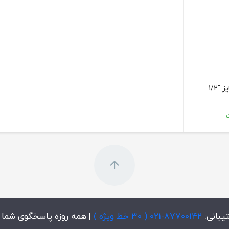
1/2
یبانی:
87700142-021 ( 30 خط ویژه )
| همه روزه پاسخگوی شما