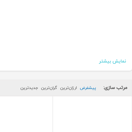
نمایش بیشتر
مرتب سازی:
پیشفرض
ارزان‌ترین
گران‌ترین
جدید‌ترین
ویژگی‌ های فنی
فشار کاری:
تا PN 160 (معادل 160 bar)
دمای کاری:
از –40 °C تا +250 °C
جنس متریال:
Stainless Steel AISI 316 / 316L و Brass Ni‑Plated