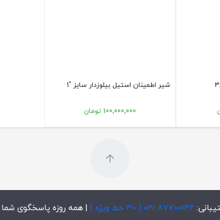
شیر اطمینان استیل بیلوزدار سایز "1
100,000,000 تومان
یبانی:
87700142-021 ( 30 خط ویژه )
| همه روزه پاسخگوی شما