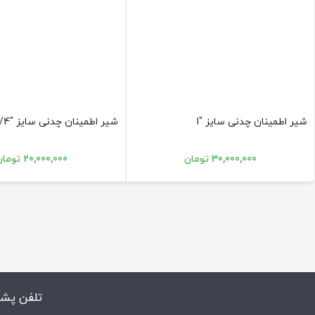
اتصالات:
Threaded (BSP / NPT) ، Socket Weld ، Tube Fitting و Flanged
عملگرها:
دستی (L‑Handle / T‑Handle) یا با اکچویتور Pneumatic و Electric
استانداردها:
PED 97/23/EC ، CE Marking ، ISO 9001 و ATEX اختیاری
آب‌بندی:
PTFE / EPDM / FKM با Leak‑Free Performance
کاربردها
شیر اطمینان چدنی سایز "1
شیر اطمینان چدنی سایز "3/4
🔹 خطوط کنترل فشار و دما
🔹 سامانه‌های تزریق مواد شیمیایی
30,000,000 تومان
20,000,000 تومان
🔹 تجهیزات فرآیندی غذایی و دارویی (CIP/SIP Systems)
🔹 سیستم‌های آب صنعتی و Cooling Plant
تلفن پشت