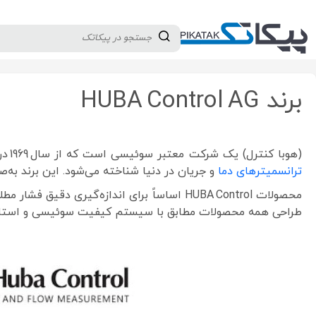
دسته بندی کالاها
تولید کنندگان
ثبت نام تامین کننده
HUBA
برند HUBA Control AG
(هوبا کنترل) یک شرکت معتبر سوئیسی است که از سال 1969 در شهر Würenlos – Switzerland فعالیت خود را آغاز کرده و به‌عنوان یکی از تولیدکنندگان پیشرو
ترانسمیترهای دما
و جریان در دنیا شناخته می‌شود. این برند به‌صورت جهانی در صنایع HVAC، آب و فاضلاب، پزشکی، خو
طراحی همه محصولات مطابق با سیستم کیفیت سوئیسی و استاندارد ISO 9001 / ISO 14001 انجام 