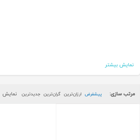
نمایش بیشتر
مرتب سازی:
نمایش
پیشفرض
ارزان‌ترین
گران‌ترین
جدید‌ترین
ویژگی‌های فنی اصلی:
رنج فشار:
از
0 … 1 mbar
تا
0 … 1000 bar
نوع سنسور:
Silicon piezoresistive sensor (کالیبره شده به‌صورت تمام دیجیتال)