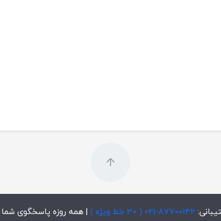
ی برای فرایندهای فشار بالا.
رل فن، فیلتر و جریان هوا.
نظیم و آزمایش شده در خانه.
ات پزشکی و سیستم‌های اتوماسیون خانگی.
یبانی:
87700142-021 ( 30 خط ویژه )
| همه روزه پاسخگوی شما