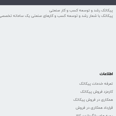
🔹 کنترل پمپ‌ها و کمپرسورها
پیکاتک رشد و توسعه کسب و کار صنعتی
🔹 تجهیزات پزشکی (دستگاه‌های دیالیز و تنفس مصنوعی)
پیکاتک با شعار رشد و توسعه کسب و کارهای صنعتی یک سامانه تخصصی
🔹 صنایع آب و فاضلاب و آزمایشگاه‌های تحقیقاتی
جایگاه و مزایا
دقت بسیار بالا (تا ±0.3 % of FS) با پایداری طولانی‌مدت
اندازه کوچک و وزن کم برای نصب در فضاهای فشرده
طراحی مقاوم در برابر افزایش فشار و لرزش
هم‌رده با برندهای
IKA، Keller Switzerland، BD Sensors، IFM
اطلاعات
تعرفه خدمات پیکاتک
کارمزد فروش پیکاتک
همکاری در فروش پیکاتک
قرارداد همکاری در فروش
رویه های بازگرداندن کالا