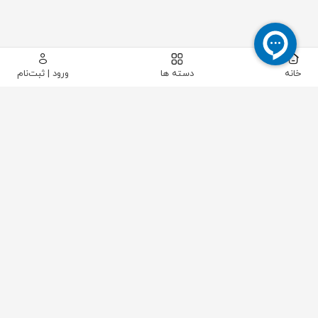
خانه
دسته ها
ورود | ثبت‌نام
Kofloc
شرکت Kofloc
از سال 1949 شرکت KOFLOC با اسم های گوناگون وارد