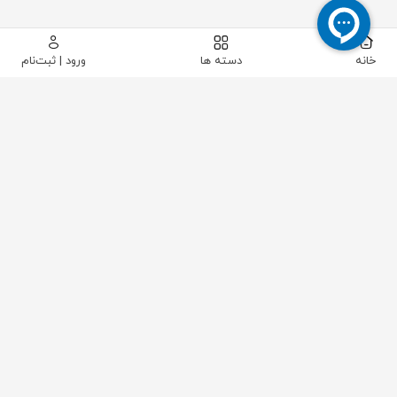
خانه
دسته ها
ورود | ثبت‌نام
LUTRON
شرکت لوترون
این مجموعه در سال 1976 میلادی توسط یکی از اساتید
برجسته دانشگاه ملی تایوان تاسیس و طی این دوران با