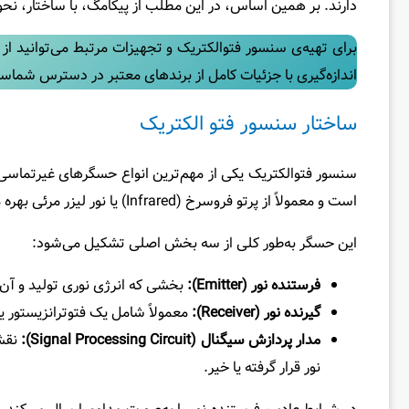
دارند. بر همین اساس، در این مطلب از پیکامگ، با ساختار، ن
برای تهیه‌ی سنسور فتوالکتریک و تجهیزات مرتبط می‌توانید از 
اندازه‌گیری با جزئیات کامل از برندهای معتبر در دسترس شماست 
ساختار سنسور فتو الکتریک
سنسور فتوالکتریک یکی از مهم‌ترین انواع حسگرهای غیرتماسی 
است و معمولاً از پرتو فروسرخ (Infrared) یا نور لیزر مرئی بهره می‌برد تا دقت بالا و اختلال کم در اثر شرایط محیطی فراهم شود.
این حسگر به‌طور کلی از سه بخش اصلی تشکیل می‌شود:
فرستنده نور
(Emitter)
:
بخشی که انرژی نوری تولید و آن 
گیرنده نور
(Receiver)
:
معمولاً شامل یک فتوترانزیستور یا 
مدار پردازش سیگنال
(Signal Processing Circuit)
:
نقش 
نور قرار گرفته یا خیر.