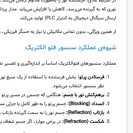
در شرایط عادی، فرستنده نور را به‌صورت مداوم ارسال می‌کند و 
ارسال سیگنال دیجیتال به کنترلر PLC) تولید می‌کند.
از همین ویژگی، بدون تماس مکانیکی یا نیاز به حسگر فیزیکی،
شیوه‌ی عملکرد سنسور فتو الکتریک
عملکرد سنسورهای فتوالکتریک اساساً بر اندازه‌گیری و تفسیر 
فرستادن پرتو:
نظر سنسور انتخاب می‌شود.
برهم‌کنش نور با جسم:
هنگامی که جسمی در مسیر پرتو قرا
انسداد (
Blocking
):
جسم پرتو را به طور کامل یا جزئی مسدود 
بازتاب (
Reflection
):
جسم نور را به سمت گیرنده بازتاب می‌دهد (مانند سنسورهای Retro-Reflective و Diffuse)
شکست (
Refraction
):
در برخی موارد، اگر جسم شفاف باش