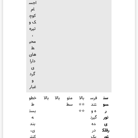
اجس
ام
کوچ
ک و
تیره
،
محی
ط‌
های
دارا
ی
گرد
و
غبار
فرس
بالا
متو
بالا
بالا
خطو
تند
⭐⭐
سط
ط
ه و
⭐⭐
بست
گیرن
ه‌
ده
بند
در
ی،
یک
کنتر