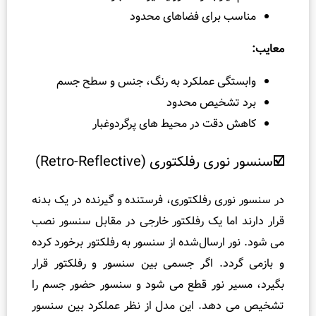
ا
برای فضاهای محدود
ی
ف
ن
گی عملکرد به رنگ، جنس و سطح جسم
ی
ش
شخیص محدود
ن
قت در محیط‌ های پرگردوغبار
ا
س
لکتوری (Retro-Reflective)
ا
ی
ی رفلکتوری، فرستنده و گیرنده در یک بدنه
ی
ما یک رفلکتور خارجی در مقابل سنسور نصب
و
 ارسال‌شده از سنسور به رفلکتور برخورد کرده
ا
دد. اگر جسمی بین سنسور و رفلکتور قرار
ش
ر
 نور قطع می‌ شود و سنسور حضور جسم را
و
هد. این مدل از نظر عملکرد بین سنسور