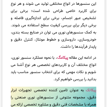
در انواع مختلفی تولید می ‌شوند و هر نوع
ر
ش
د خاصی طراحی شده است؛ برخی برای
ر
اجسام، برخی برای اندازه‌گیری فاصله و
ت
رای بررسی کیفیت سطح استفاده می ‌شوند.
را
های نوری می ‌توان در صنایع بسته ‌بندی،
ن
داروسازی و خطوط مونتاژ، کنترل دقیق و
س
ها را داشت.
م
ی
مقاله
پیکامگ
، با نحوه عملکرد سنسور نوری،
ت
 آن و کاربردهای تخصصی هر نوع آشنا می
ر
ت مهمی که برای انتخاب سنسور مناسب باید
آ
رسی خواهیم کرد.
م
و
نوان تامین ‌کننده تخصصی تجهیزات ابزار
ز
عه متنوعی از سنسورهای نوری صنعتی را
ش
خصات فنی دقیق و مشاوره تخصصی ارائه می
ه