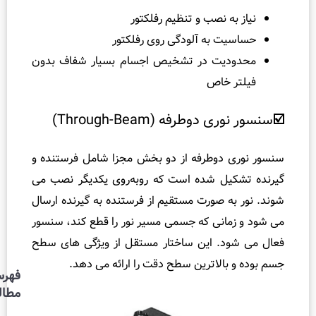
و
ه نصب و تنظیم رفلکتور
س
 به آلودگی روی رفلکتور
ی
یت در تشخیص اجسام بسیار شفاف بدون
ف
خاص
ت
ی
وطرفه (Through-Beam)
و
ل
و
دوطرفه از دو بخش مجزا شامل فرستنده و
چ
ل شده است که روبه‌روی یکدیگر نصب می‌
ی
‌ صورت مستقیم از فرستنده به گیرنده ارسال
س
انی که جسمی مسیر نور را قطع کند، سنسور
ت
د. این ساختار مستقل از ویژگی‌ های سطح
؟
الاترین سطح دقت را ارائه می‌ دهد.
فهرست
مطالب