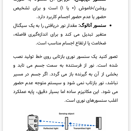
ی
روشن/خاموش (۰ یا ۱) است و برای تشخیص
ر
ا عدم حضور اجسام کاربرد دارد.
ا
آنالوگ:
مقدار نور دریافتی را به یک سیگنال
ط
تبدیل می ‌کند و برای اندازه‌گیری فاصله،
م
یا ارتفاع اجسام مناسب است.
ی
ن
ک سنسور نوری بازتابی روی خط تولید نصب
ا
ور از فرستنده به سمت جسم می ‌تابد و
ن
آ
ه گیرنده باز می ‌گردد. اگر جسم در مسیر
ب
بازتاب نمی ‌شود و سیستم متوجه عدم حضور
گ
 مکانیزم ساده اما بسیار دقیق، پایه عملکرد
ر
های نوری است.
م
ک
ن
+