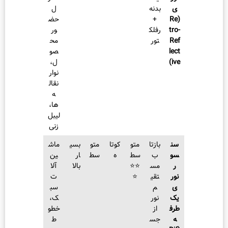
بدنه
ل
+
حض
رفلک
ور
تور
مح
صو
ل،
نوار
نقال
ه‌
ها،
لیبل‌
زنی
بازتا
متو
کوتا
متو
بسی
ماش
ب
سط
ه
سط
ار
ین‌
مس
⭐⭐
بالا
آلا
تقی
⭐
ت
م
سب
نور
ک،
از
خطو
جس
ط