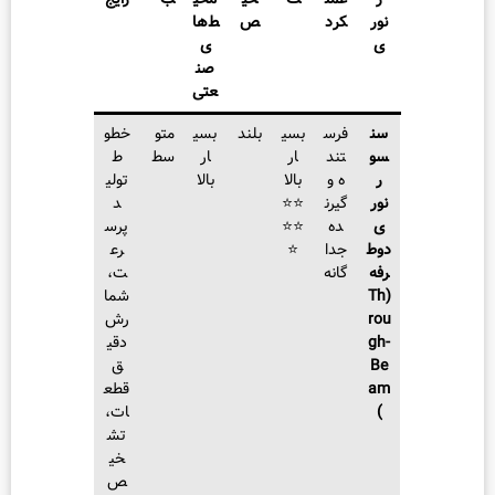
کرد
ص
ط‌ها
ی
صن
عتی
فرس
بسی
بلند
بسی
متو
خطو
تند
ار
ار
سط
ط
ه و
بالا
بالا
تولی
گیرن
⭐⭐
د
ده
⭐⭐
پرس
جدا
⭐
رع
گانه
ت،
شما
رش
دقی
ق
قطع
ات،
تش
خی
ص