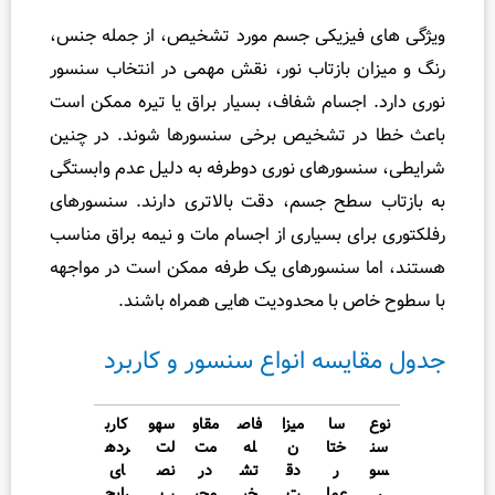
فیزیکی جسم مورد تشخیص، از جمله جنس،
 بازتاب نور، نقش مهمی در انتخاب سنسور
جسام شفاف، بسیار براق یا تیره ممکن است
ر تشخیص برخی سنسورها شوند. در چنین
ورهای نوری دوطرفه به دلیل عدم وابستگی
طح جسم، دقت بالاتری دارند. سنسورهای
ی بسیاری از اجسام مات و نیمه‌ براق مناسب
سنسورهای یک‌ طرفه ممکن است در مواجهه
 با محدودیت‌ هایی همراه باشند.
سه انواع سنسور و کاربرد
سا
میزا
فاص
مقاو
سهو
کارب
ختا
ن
له
مت
لت
رده
ر
دق
تش
در
نص
ای
عمل
ت
خی
محی
ب
رایج