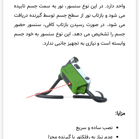
ر
ر این نوع سنسور، نور به سمت جسم تابیده
و
زتاب نور از سطح جسم توسط گیرنده دریافت
گ
 صورت رسیدن بازتاب کافی، سنسور حضور
س
ص می‌ دهد. این نوع سنسور به خود جسم
ک
 نیازی به تجهیز جانبی ندارد.
ت
چ
ی
س
ت
؟
را
ه
ک
ا
ر
اده و سریع
ه
ز به رفلکتور یا گیرنده مجزا