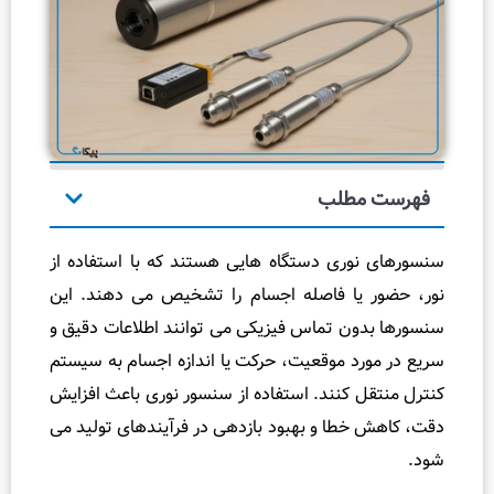
ک
ال
ی
ب
ر
ه
ک
طلب
ر
د
ری دستگاه ‌هایی هستند که با استفاده از
ن
ا فاصله اجسام را تشخیص می‌ دهند. این
و
 تماس فیزیکی می ‌توانند اطلاعات دقیق و
ت
 موقعیت، حرکت یا اندازه اجسام به سیستم
ن
کنند. استفاده از سنسور نوری باعث افزایش
ظ
ی
ا و بهبود بازدهی در فرآیندهای تولید می
م
پ