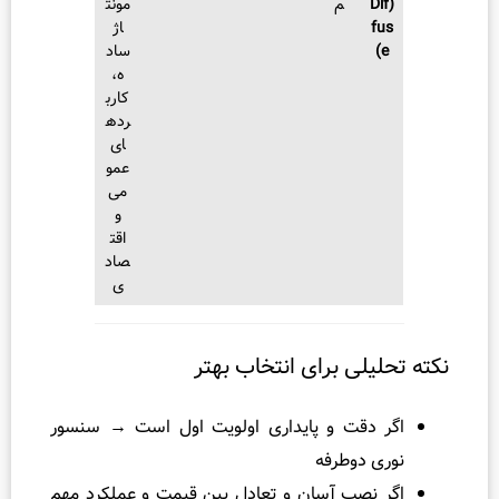
م
مونت
اژ
ساد
ه،
کارب
رده
ای
عمو
می
و
اقت
صاد
ی
ی برای انتخاب بهتر
قت و پایداری اولویت اول است → سنسور
وطرفه
ب آسان و تعادل بین قیمت و عملکرد مهم