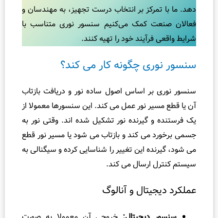
تمرکز بر انتخاب درست تجهیز، به مهندسان و
و
ت کمک می‌کنیم سنسور نوری متناسب با
ا
گ
رآیند خود را تهیه کنند.
ی
ر
ی چگونه کار می ‌کند؟
ی
،
بر اساس اصول ساده نور و دریافت بازتاب
ت
یر نور عمل می ‌کند. این سنسورها معمولا از
ن
 گیرنده نور تشکیل شده ‌اند. وقتی نور به
ظ
می ‌کند و بازتاب می‌ شود یا مسیر نور قطع
ی
نده این تغییر را شناسایی کرده و سیگنالی به
م
و
ارسال می ‌کند.
ت
یتال و آنالوگ
س
ت
ش
 دیجیتال:
خروجی آن معمولا به صورت