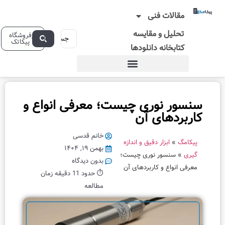
 فنی
و مقایسه
فروشگاه
پیکاتک
ه دانلودها
جدیدترین
وری چیست؛ معرفی انواع و
مطالب
ی آن
آ
م
خانم قدسی
ار دقیق و اندازه
و
بهمن ۱۹, ۱۴۰۴
ر نوری چیست؛
ز
بدون دیدگاه
 کاربردهای آن
ش
⏱️ حدود 11 دقیقه زمان
ج
مطالعه
ا
م
ع