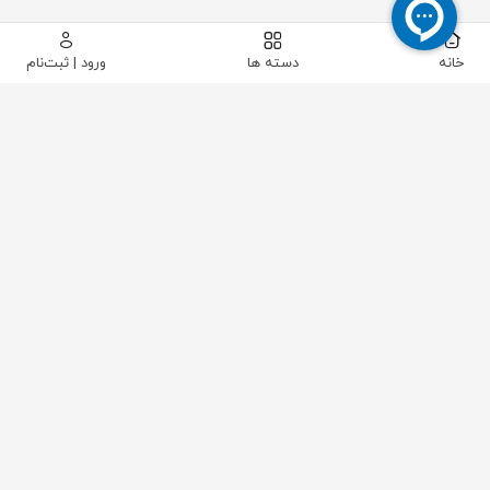
خانه
دسته ها
ورود | ثبت‌نام
PG
شرکت PG
یکی از برندهای شناخته‌شده در حوزه تجهیزات
ابزار دقیق
،
اتصالات صنعتی و
گلند
کابل (Cable Gland) است که
محصولات آن در پروژه‌های صنعتی، برق و اتوماسیون کاربرد