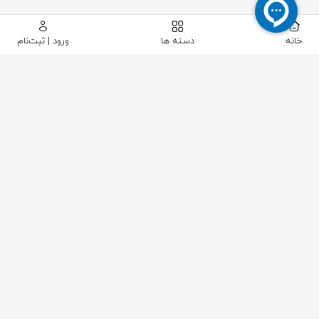
خانه
دسته ها
ورود | ثبت‌نام
POSITEK
شرکت POSITEK
یکی از برندهای تخصصی و معتبر در حوزه تولید سنسورهای
اندازه‌گیری موقعیت و جابجایی (Position Sensors) است که
به‌طور ویژه بر طراحی و ساخت سنسورهای خطی و دورانی با