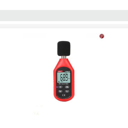
پنل آموزش
پیکامگ
تبدیل واحد
ت سنج
/
صوت سنج دیجیتال یونیتی UT353BT