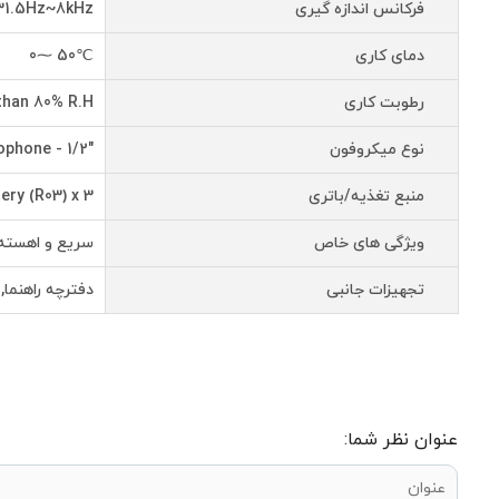
فرکانس اندازه گیری
31.5Hz~8kHz
دمای کاری
℃50 ⁓0
رطوبت کاری
than 80% R.H
نوع میکروفون
"condenser microphone - 1/2
منبع تغذیه/باتری
ery (R03) x 3
ویژگی های خاص
سریع و اهسته , LSD رنگی , DATA HOLD , 
تجهیزات جانبی
دفترچه راهنما,
عنوان نظر شما: