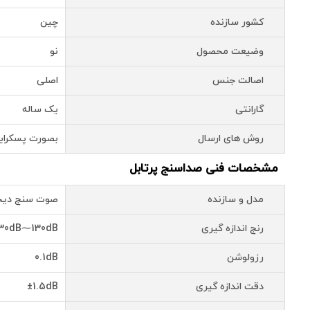
کشور سازنده
چین
وضیعت محصول
نو
اصالت جنس
اصلی
گارانتی
یک ساله
روش های ارسال
بصورت پسکرای
مشخصات فنی صداسنج پرتابل
مدل و سازنده
صوت سنج دیجیتال
رنج اندازه گیری
30dB⁓130dB
رزولوشن
0.1dB
دقت اندازه گیری
±1.5dB