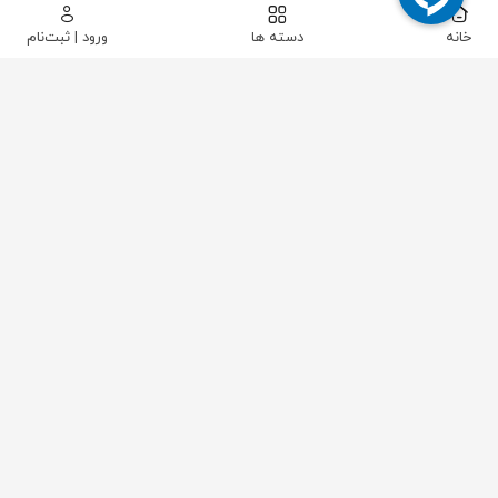
خانه
دسته ها
ورود | ثبت‌نام
پیکاتک
/
ابزار دقیق
/
فشار
/
پرشر ترانسمیتر ( ترانسمیتر فشار )
/
ترانسمیتر اختلاف فشار فاکسبرو مدل 13A