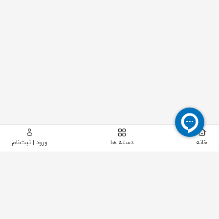
خانه
دسته ها
ورود | ثبت‌نام
پیکاتک
/
ابزار دقیق
/
فشار
/
گیج فشار
/
گیج فشار دیافراگمی صفحه 10 ویکا مدل 432.50