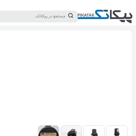
دسته بندی کالاها
تولید کنندگان
ثبت نام تامین کننده
پیکاتک
/
ابزار دقیق
/
دما
/
سنسور RTD
/
سنسور دما PT100 برند ABB