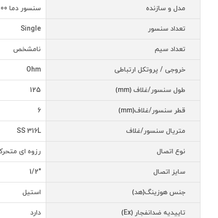
مدل و سازنده
سنسور دما PT100 مدل ABB SensyTemp BE R
تعداد سنسور
Single
تعداد سیم
نامشخص
خروجی / پروتکل ارتباطی
Ohm
طول سنسور/غلاف (mm)
125
قطر سنسور/غلاف(mm)
6
متریال سنسور/غلاف
SS 316L
نوع اتصال
رزوه ای متحرک(ion Nipple
سایز اتصال
"1/2
جنس هوزینگ(هد)
استیل
تاییدیه ضدانفجار (Ex)
دارد