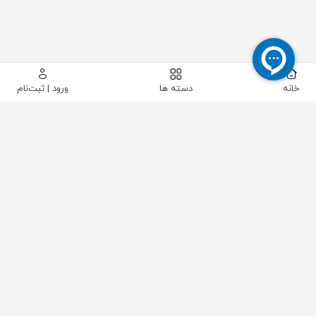
خانه
دسته ها
ورود | ثبت‌نام
پیکاتک
/
شیرآلات صنعتی
/
شیرآلات پایپینگ
/
شیر توپی (بال ولو)
/
شیر توپی پنوماتیکی Euro Valve سایز "1/2 1