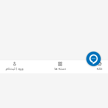
خانه
دسته ها
ورود | ثبت‌نام
پیکاتک
/
ابزار دقیق
/
سطح
/
سوئیچ سطح
/
سوئیچ سطح ارتعاشی اندرس هاوزر مدل FTL31