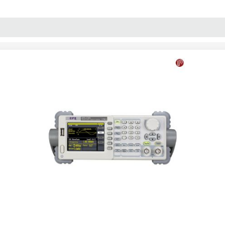
پنل آموزش
پیکامگ
تبدیل واحد
 ژنراتور تک کاناله مدل GPS-2130S