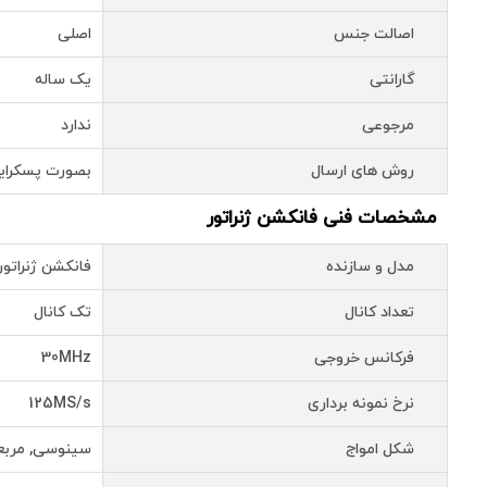
اصالت جنس
اصلی
گارانتی
یک ساله
مرجوعی
ندارد
روش های ارسال
بصورت پسکرای
مشخصات فنی فانکشن ژنراتور
مدل و سازنده
فانکشن ژنراتور تک 
تعداد کانال
تک کانال
فرکانس خروجی
30MHz
نرخ نمونه برداری
125MS/s
شکل امواج
سینوسی, مربع