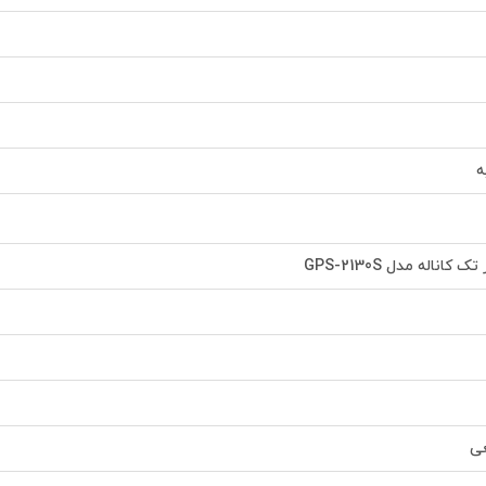
ه
کاناله مدل GPS-2130S
ی