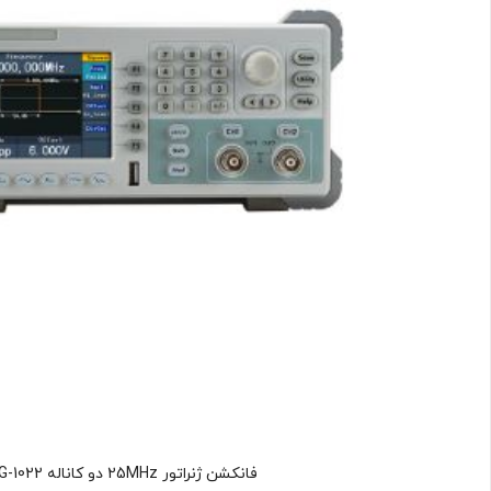
فانکشن ژنراتور 25MHz دو کاناله AG-1022