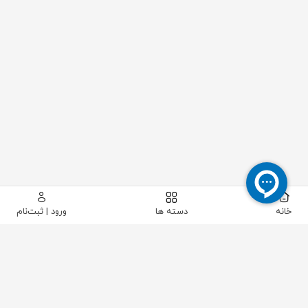
خانه
دسته ها
ورود | ثبت‌نام
پیکاتک
/
ابزار دقیق
/
سطح
/
التراسونیک-راداری-خازنی
/
ترانسمیتر سطح التراسونیک اندرس هاوزر FMU41