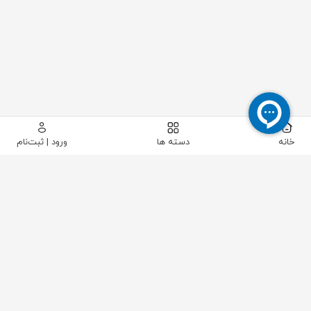
خانه
دسته ها
ورود | ثبت‌نام
پیکاتک
/
شیرآلات صنعتی
/
شیرآلات پایپینگ
/
شیر توپی (بال ولو)
/
شیر توپی فلنجدار کربن استیل سایز "2