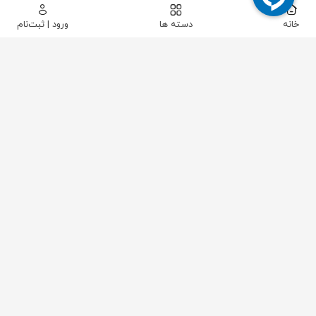
خانه
دسته ها
ورود | ثبت‌نام
پیکاتک
/
شیرآلات صنعتی
/
شیرآلات پایپینگ
/
شیر توپی (بال ولو)
/
شیر گازی سنگین "1/4-1 با پاساژکامل سیم ایتالیا