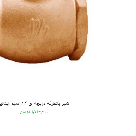
شیر یکطرفه دریچه ای "1/2 سیم ایتالیا
1,740,000 تومان