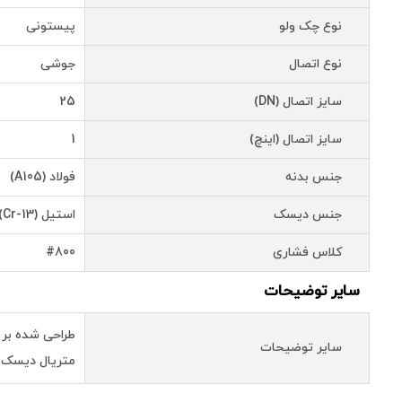
نوع چک ولو
پیستونی
نوع اتصال
جوشی
سایز اتصال (DN)
25
سایز اتصال (اینچ)
1
جنس بدنه
فولاد (A105)
جنس دیسک
استیل (Cr-13)
کلاس فشاری
#800
سایر توضیحات
طراحی شده بر اسا
سایر توضیحات
متریال دیسک و 