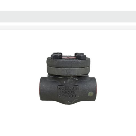
پنل آموزش
پیکامگ
تبدیل واحد
 ولو پیستونی فولادی فورج "1 کلاس 800