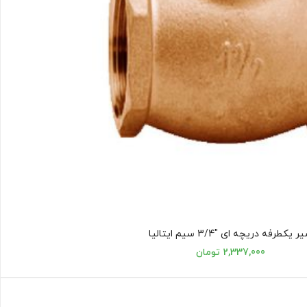
ر یکطرفه دریچه ای "3/4 سیم ایتالیا
2,337,000 تومان