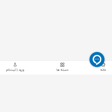
خانه
دسته ها
ورود | ثبت‌نام
پیکاتک
/
شیرآلات صنعتی
/
شیرآلات پایپینگ
/
شیر صافی
/
شیر صافی چدنی سایز "1/2-1 آبنوس