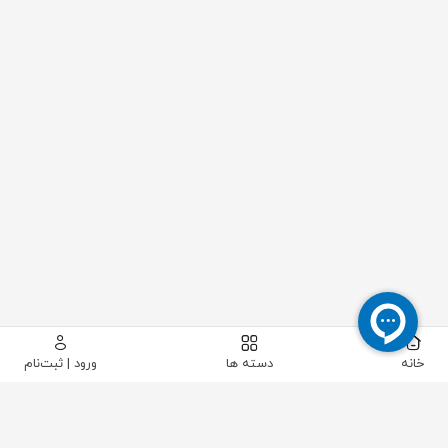
خانه
دسته ها
ورود | ثبت‌نام
پیکاتک
/
ابزار دقیق
/
سطح
/
سوئیچ سطح
/
لول سوئیچ ارتعاشی اندرس هاوزر مدل FTL71