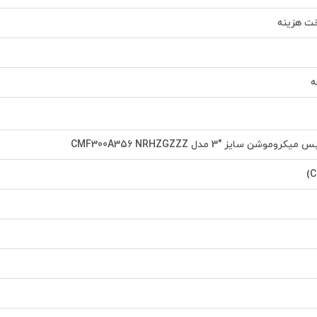
اخت هزینه
ه
وشن سایز "3 مدل CMF300A356 NRHZGZZZ