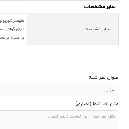
سایر مشخصات
فلومتر کوریولیس میکر
سایر مشخصات
دارای گواهی ضد انفجا
به همراه ترانسمیتر ضد انفجار Ex'd' ریموت با کابل
عنوان نظر شما:
متن نظر شما (اجباری):