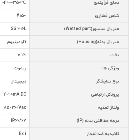
دمای فرآیندی
℃350⁓40-
کلاس فشاری
#150
متریال سنسور(Wetted part)
SS 316L
متریال بدنه(Housing)
آلومینیوم
دقت
0.1%
ویژگی ها
ریموت
نوع نمایشگر
دیجیتال
پروتکل ارتباطی
4-20mA DC
ولتاژ تغذیه
85-260Vac
درجه حفاظتی بدنه (IP)
IP66/67
تائیدیه ضدانفجار
Ex i