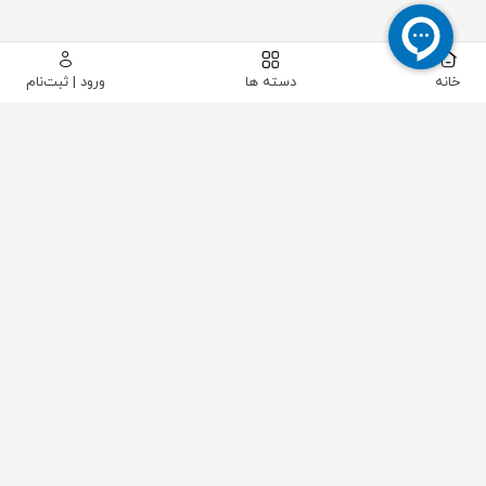
خانه
دسته ها
ورود | ثبت‌نام
پیکاتک
/
شیرآلات صنعتی
/
شیرآلات پایپینگ
/
شیر توپی (بال ولو)
/
شیر توپی ویفری THERMOMESS سایز "1/2 2 کلاس 150