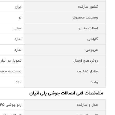
کشور سازنده
ایران
وضیعت محصول
نو
اصالت جنس
اصلی
گارانتی
ندارد
مرجوعی
ندارد
روش های ارسال
تحویل در انبار 
مقدار تخفیف
نسبت به حجم 
واحد
عدد
مشخصات فنی اتصالات جوشی پلی اتیلن
مدل و سازنده
زانو جوشی 45 درجه فشار قوی پلــی ران 110