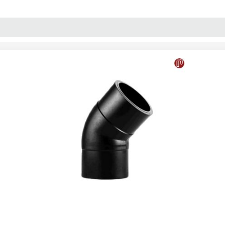
پنل آموزش
پیکامگ
تبدیل واحد
جوشی 45 درجه فشار قوی پلــی ران 110