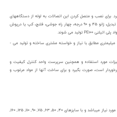
. برای نصب و متصل کردن این اتصالات به لوله از دستگاه­های
جوش لب به لب الکتروفیوژن و بات­­فیوژن استفاده می ­شود. از انواع اتصالات جوشی پلی ­اتیلن می ­توان به سه راهی، سه راهی تبدیل، تبدیل، زانو 45 و 90 درجه، چهار راه جوشی، فلنج، کپ یا درپوش
این محصولات از ابعاد مختلف و متنوعی نیز برخوردار هستند. به صورت معمول اتصالات جوشی پلی­ اتیلن در ابعاد 32 میلی­متری تا 400 میلیمتری مطابق با نیاز و خواسته مشتری ساخته و تولید می ­
تجهیزات مورد استفاده و همچنین سرپرست واحد کنترل کیفیت و
برخوردار است، صورت بگیرد و برای ساخت آن­ها از مواد مرغوب و
زانو 45 درجه جوشی پلی اتیلن از محصولات مورد استفاده در خطوط لوله پلی اتیلن بوده که به لحاظ طراحی 45 درجه آن در بعضی موارد مورد نیاز میباشد و با سایزهای 40, 50, 63, 75, 90, 110, 125, 160,