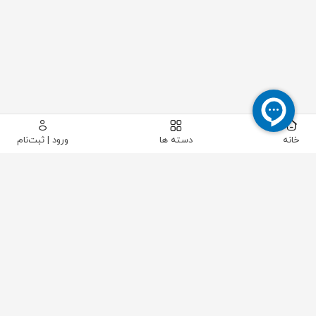
خانه
دسته ها
ورود | ثبت‌نام
پیکاتک
/
لوله و اتصالات
/
اتصالات پایپینگ
/
اتصالات پلی اتیلن جوشی
/
سه راه مساوی جوشی 90 درجه فشار قوی پلـی ران 160