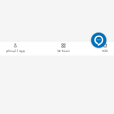
خانه
دسته ها
ورود | ثبت‌نام
پیکاتک
/
ابزار دقیق
/
تجهیزات کالیبراسیون
/
هارت کامونیکیتور
/
دستگاه هارت 475 برند EMERSON مدل 2016