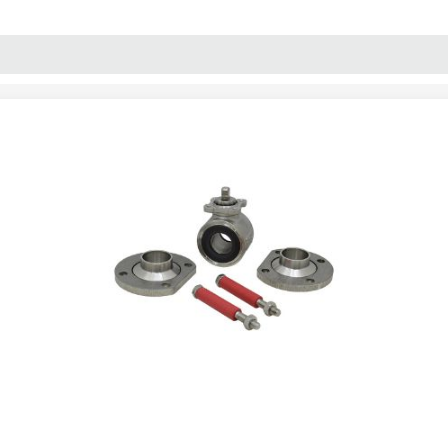
پنل آموزش
پیکامگ
تبدیل واحد
ی استیل جوشی سه تکه DN32 برند meca-inox