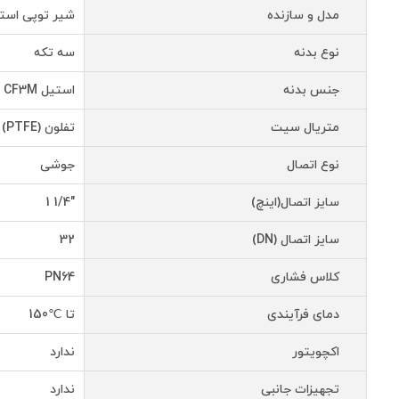
مدل و سازنده
شیر توپی استیل
نوع بدنه
سه تکه
جنس بدنه
استیل CF3M
متریال سیت
تفلون (PTFE)
نوع اتصال
جوشی
سایز اتصال(اینچ)
"1/4 1
سایز اتصال (DN)
32
کلاس فشاری
PN64
دمای فرآیندی
تا ℃150
اکچویتور
ندارد
تجهیزات جانبی
ندارد