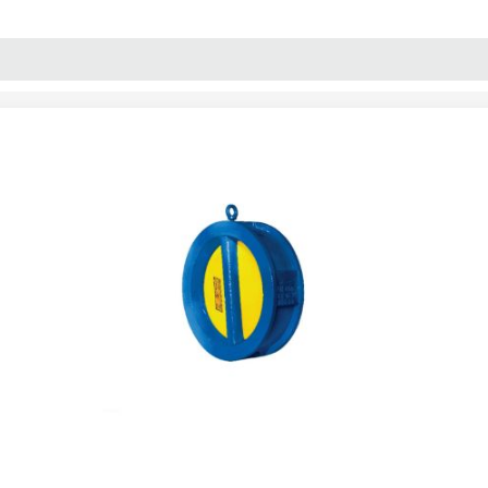
پنل آموزش
پیکامگ
تبدیل واحد
ر یکطرفه ویفری دابل دیسک (دریچه استیل) "5