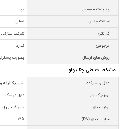
وضیعت محصول
نو
اصالت جنس
اصلی
گارانتی
شرکت سازنده
مرجوعی
ندارد
روش های ارسال
بصورت پسکرای
مشخصات فنی چک ولو
مدل و سازنده
شیر یکطرفه وی
نوع چک ولو
دابل دیسک
نوع اتصال
بین فلنجی (وی
سایز اتصال (DN)
125