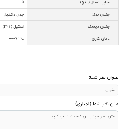
سایز اتصال (اینچ)
5
جنس بدنه
چدن داکتیل
جنس دیسک
استیل (304)
دمای کاری
℃70⁓0
عنوان نظر شما:
متن نظر شما (اجباری):