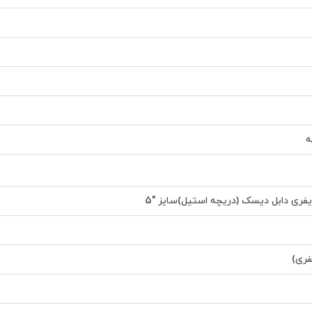
ه
فری دابل دیسک (دریچه استیل)سایز "5
فری)