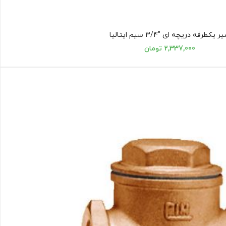
ر یکطرفه دریچه ای "3/4 سیم ایتالیا
2,337,000 تومان