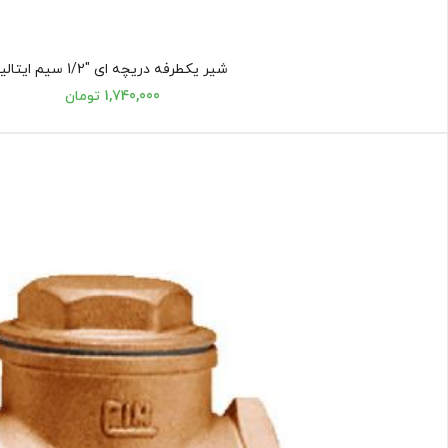
شیر یکطرفه دریچه ای "1/2 سیم ایتالیا
1,740,000 تومان