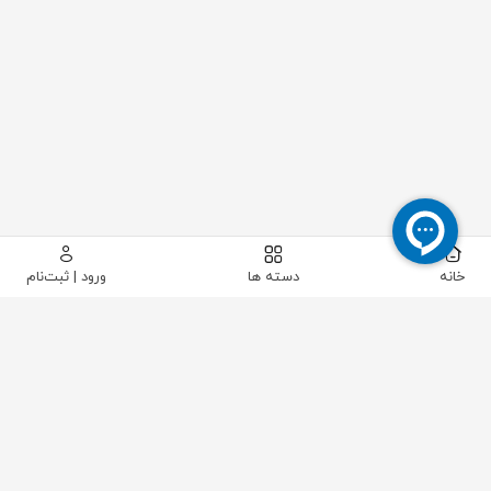
خانه
دسته ها
ورود | ثبت‌نام
پیکاتک
/
شیرآلات صنعتی
/
رگولاتور
/
رگولاتور دنده ای
/
رگلاتور فشار هوا سامسون مدل 4708