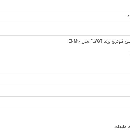
ه
ی برند FLYGT مدل ENM10
, مایعات