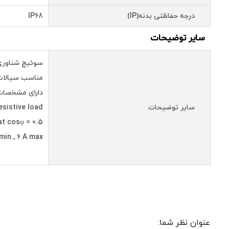
درجه حفاظتی بدنه(IP)
IP68
سایر توضیحات
سوئیچ شناوری فلوتری با کابل 
مناسب سیالات با چگا
دارای مشخصات 
سایر توضیحات
esistive load
at cosφ = 0.5
min., 6 A max
عنوان نظر شما: