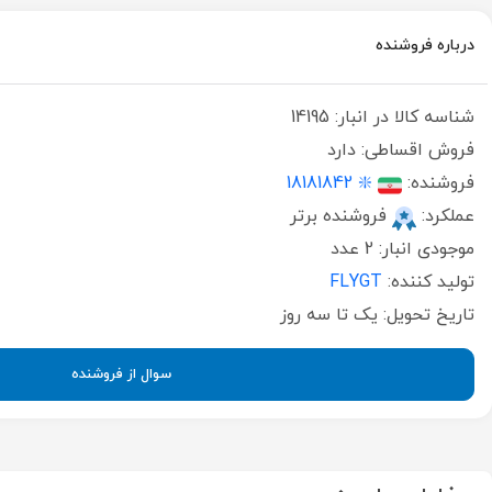
درباره فروشنده
شناسه کالا در انبار:
14195
فروش اقساطی:
دارد
فروشنده:
❇️ 18181842
عملکرد:
فروشنده برتر
موجودی انبار:
2 عدد
تولید کننده:
FLYGT
تاریخ تحویل:
یک تا سه روز
سوال از فروشنده