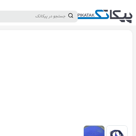
دسته بندی کالاها
تولید کنندگان
ثبت نام تامین کننده
پیکاتک
/
ابزار دقیق
/
سطح
/
سوئیچ سطح
/
لول سوئیچ کابلی فلوتری برند FLYGT مدل NM10