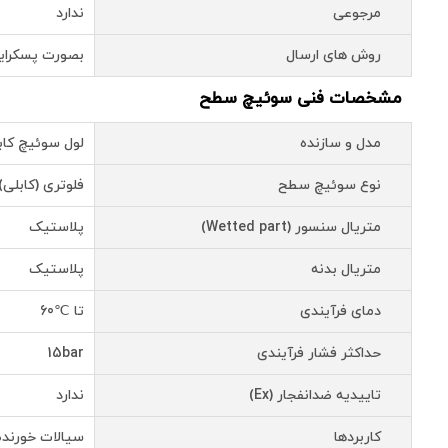
مرجوعی
ندارد
روش های ارسال
بصورت پسکرای
مشخصات فنی سوئیچ سطح
مدل و سازنده
لول سوئیچ کابلی فلوتر
نوع سوئیچ سطح
فلوتری (کابلی)
متریال سنسور (Wetted part)
پلاستیک
متریال بدنه
پلاستیک
دمای فرآیندی
تا ℃60
حداکثر فشار فرآیندی
15bar
تاییدیه ضدانفجار (Ex)
ندارد
کاربردها
سیالات خورنده