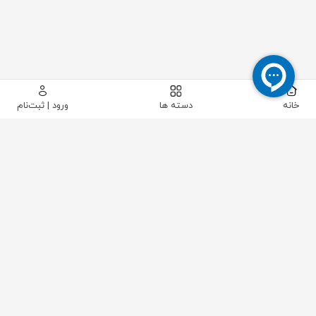
خانه
دسته ها
ورود | ثبت‌نام
پیکاتک
/
ابزار دقیق
/
فشار
/
گیج فشار
/
گیج فشار وکیوم اشکرافت صفحه 6 سانت مدل 1490