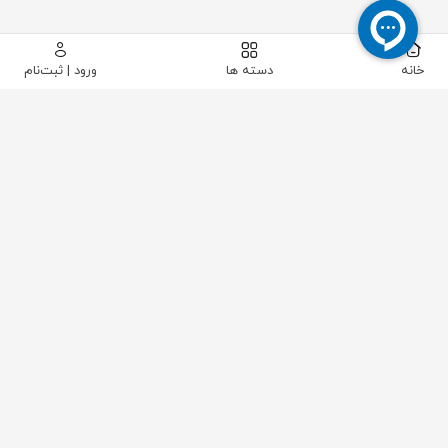
خانه
دسته ها
ورود | ثبت‌نام
پیکاتک
/
ابزار دقیق
/
سطح
/
اختلاف فشاری-هیدرواستاتیک-دیسپلیسر
/
نوار مغناطیسی لول گیج