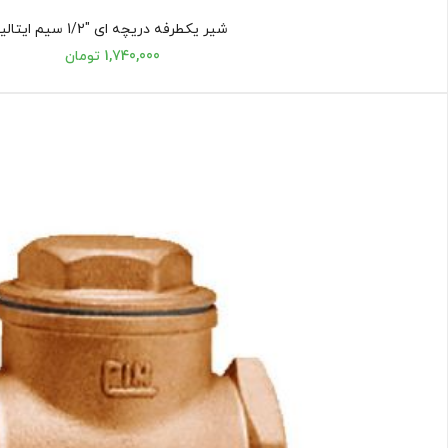
شیر یکطرفه دریچه ای "1/2 سیم ایتالیا
1,740,000 تومان