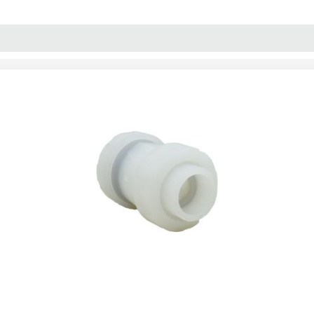
پنل آموزش
پیکامگ
تبدیل واحد
لو PVDF برند جورج فیشر