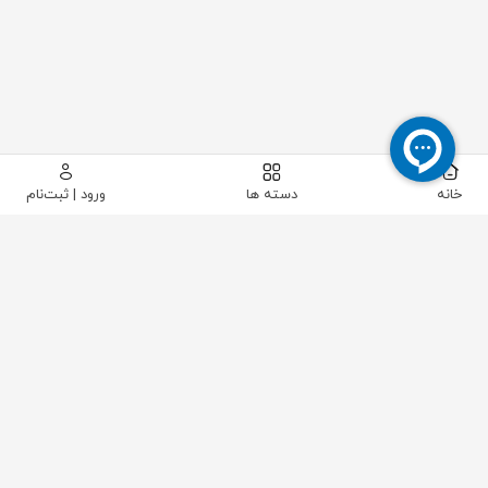
خانه
دسته ها
ورود | ثبت‌نام
پیکاتک
/
لوله و اتصالات
/
فلنج
/
فلنج کور عینکی و اسپید
/
فلنج اسپید استیل "1 کلاس 1500