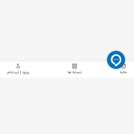
خانه
دسته ها
ورود | ثبت‌نام
پیکاتک
/
لوله و اتصالات
/
فلنج
/
فلنج کور عینکی و اسپید
/
فلنج اسپید استیل سایز "3/4 کلاس 150