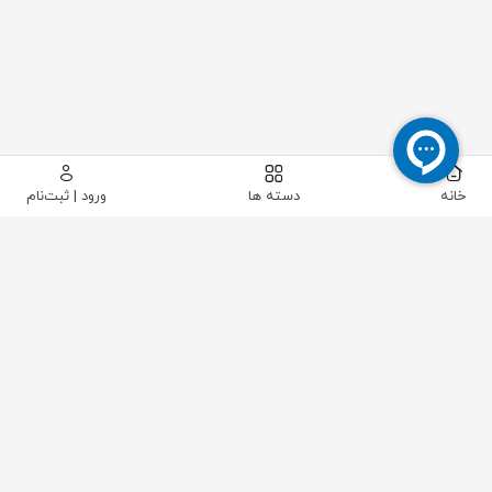
خانه
دسته ها
ورود | ثبت‌نام
پیکاتک
/
لوله و اتصالات
/
فلنج
/
فلنج کور عینکی و اسپید
/
اسپید استیل سایز "2 کلاس 150