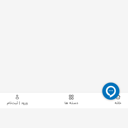
خانه
دسته ها
ورود | ثبت‌نام
پیکاتک
/
شیرآلات صنعتی
/
شیرآلات پایپینگ
/
شیر کروی (گلوب ولو)
/
شیر فلکه سوزنی فولادی فورج کلاس 1500 سایز "1