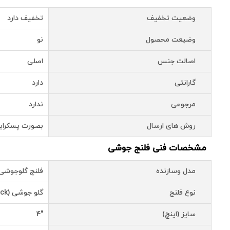
وضعیت تخفیف
تخفیف دارد
وضیعت محصول
نو
اصالت جنس
اصلی
گارانتی
دارد
مرجوعی
ندارد
روش های ارسال
بصورت پسکرای
مشخصات فنی فلنج جوشی
مدل وسازنده
فلنج گلوجوشی فولاد
نوع فلنج
گلو جوشی (Welding Neck)
سایز (اینچ)
"4