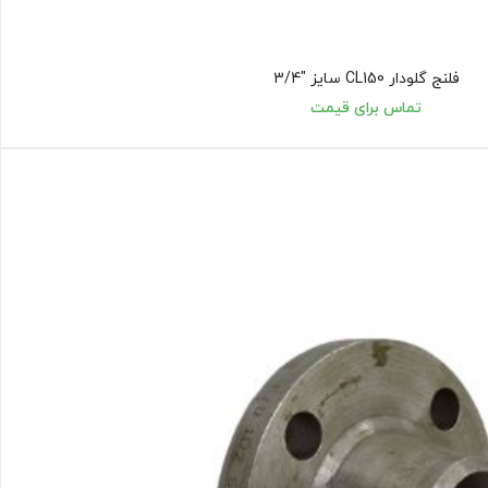
فلنج گلودار CL150 سایز "3/4
تماس برای قیمت