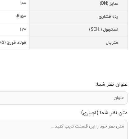
سایز (DN)
100
رده فشاری
#150
اسکجول (.SCH)
120
متریال
فولاد فورج (A105)
عنوان نظر شما:
متن نظر شما (اجباری):