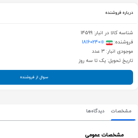
درباره فروشنده
شناسه کالا در انبار:
14599
فروشنده:
❇️18160240
موجودی انبار:
3 عدد
تاریخ تحویل:
یک تا سه روز
سوال از فروشنده
مشخصات
دیدگاه‌ها
مشخصات عمومی